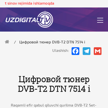
yt sinov rejimida ishlamoqda
Цифровой тюнер DVB-T2 DTN 7514 i
Facebook
Telegram
Gma
Ulashish:
Цифровой тюнер
DVB-T2 DTN 7514 i
Raqamli efir qabul qiluvchi qurilma DVB-T2 Set-