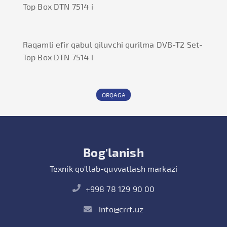
Top Box DTN 7514 i
Raqamli efir qabul qiluvchi qurilma DVB-T2 Set-
Top Box DTN 7514 i
ORQAGA
Bog'lanish
Texnik qo'llab-quvvatlash markazi
+998 78 129 90 00
info@crrt.uz