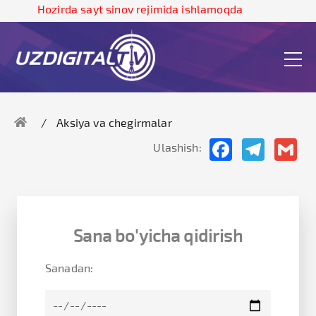
Hozirda sayt sinov rejimida ishlamoqda
Aksiya va chegirmalar
Facebook
Telegram
Gma
Ulashish:
Sana bo'yicha qidirish
Sanadan: