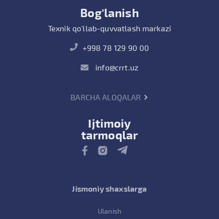
Bog'lanish
Texnik qo'llab-quvvatlash markazi
+998 78 129 90 00
info@crrt.uz
BARCHA ALOQALAR
Ijtimoiy
tarmoqlar
Jismoniy shaxslarga
Ulanish