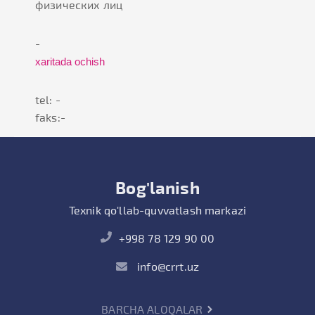
физических лиц
-
xaritada ochish
tel: -
faks:-
Bog'lanish
Texnik qo'llab-quvvatlash markazi
+998 78 129 90 00
info@crrt.uz
BARCHA ALOQALAR