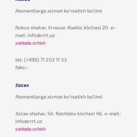
Abonentlarga xizmat ko'rsatish bo'limi
Nukus shahar, Ernazar Alako`z ko`chasi 20. e-
mail: info@crrt.uz
xaritada ochish
tel: (+998) 71 202 11 53
faks:-
Jizzax
Abonentlarga xizmat ko'rsatish bo'limi
Jizzax shahar, Sh. Rashidov ko`chasi 46. e-mail:
info@crrt.uz
xaritada ochish