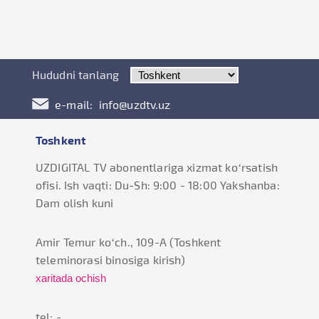
Hududni tanlang
e-mail:
info@uzdtv.uz
Toshkent
UZDIGITAL TV abonentlariga xizmat ko‘rsatish
ofisi. Ish vaqti: Du-Sh: 9:00 - 18:00 Yakshanba:
Dam olish kuni
Amir Temur ko‘ch., 109-А (Toshkent
teleminorasi binosiga kirish)
xaritada ochish
tel: -