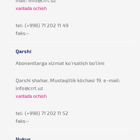
mail: info@crrt.uz
xaritada ochish
tel: (+998) 71 202 11 49
faks:-
Qarshi
Abonentlarga xizmat ko'rsatish bo'limi
Qarshi shahar, Mustaqillik ko`chasi 19. e-mail:
info@crrt.uz
xaritada ochish
tel: (+998) 71 202 11 52
faks:-
Nukus