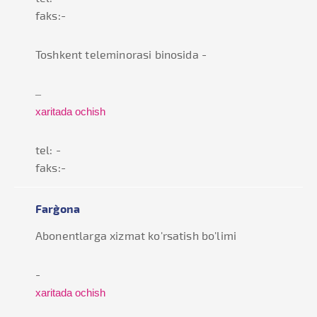
faks:-
Toshkent teleminorasi binosida -
–
xaritada ochish
tel: -
faks:-
Farg`ona
Abonentlarga xizmat ko'rsatish bo'limi
-
xaritada ochish