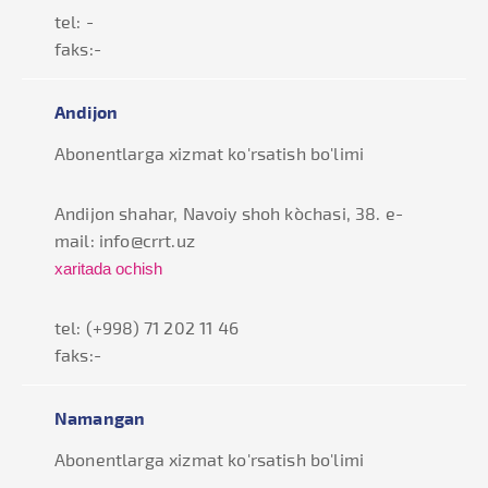
tel: -
faks:-
Andijon
Abonentlarga xizmat ko'rsatish bo'limi
Andijon shahar, Navoiy shoh ko`chasi, 38. e-
mail: info@crrt.uz
xaritada ochish
tel: (+998) 71 202 11 46
faks:-
Namangan
Abonentlarga xizmat ko'rsatish bo'limi