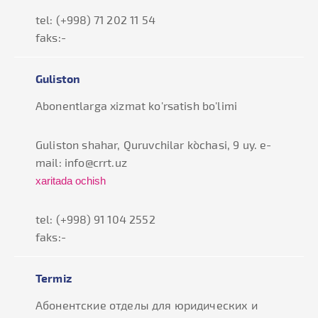
tel: (+998) 71 202 11 54
faks:-
Guliston
Abonentlarga xizmat ko'rsatish bo'limi
Guliston shahar, Quruvchilar ko`chasi, 9 uy. e-
mail: info@crrt.uz
xaritada ochish
tel: (+998) 91 104 2552
faks:-
Termiz
Абонентские отделы для юридических и