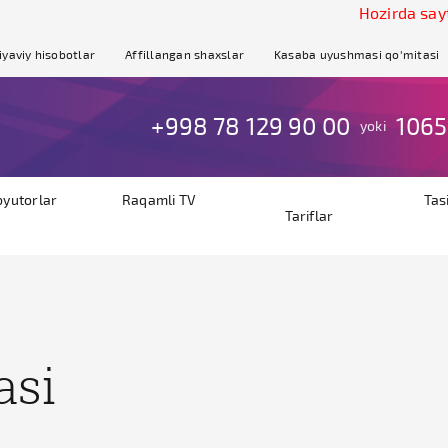
Hozirda sayt s
iyaviy hisobotlar
Affillangan shaxslar
Kasaba uyushmasi qo'mitasi
+998 78 129 90 00
1065
yoki
byutorlar
Raqamli TV
Tas
Tariflar
asi