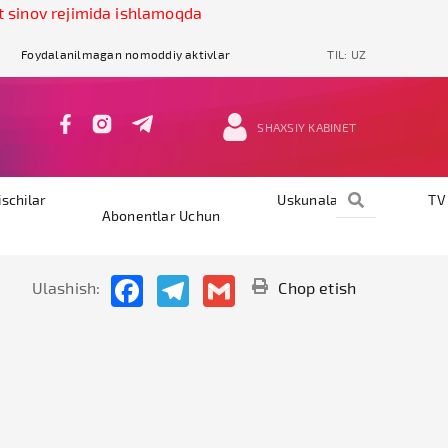
inov rejimida ishlamoqda
Foydalanilmagan nomoddiy aktivlar
TIL:
UZ
SHAXSIY KABINET
ischilar
Uskunalar
TV
Abonentlar Uchun
Facebook
Telegram
Gmail
Ulashish:
Chop etish