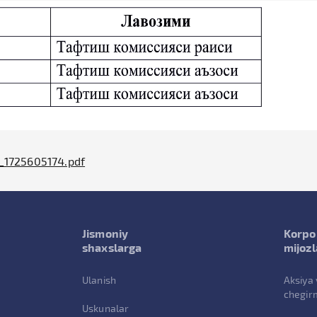
_1725605174.pdf
Jismoniy
Korpo
shaxslarga
mijozl
Ulanish
Aksiya 
chegir
Uskunalar