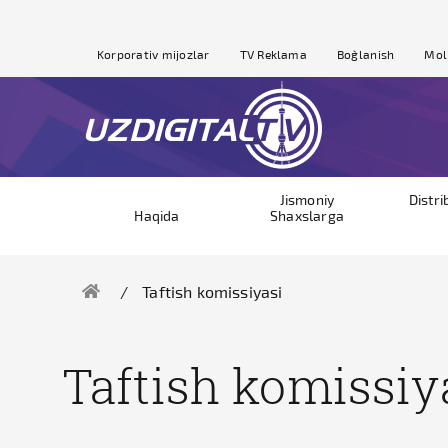
Korporativ mijozlar
TV Reklama
Bog`lanish
Mol
Jismoniy
Distri
Haqida
Shaxslarga
Taftish komissiyasi
Taftish komissiy