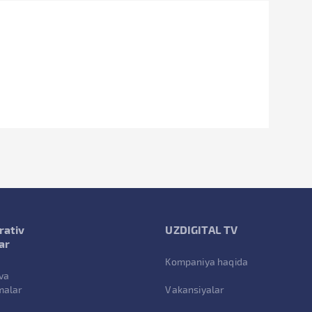
rativ
UZDIGITAL TV
ar
Kompaniya haqida
va
malar
Vakansiyalar