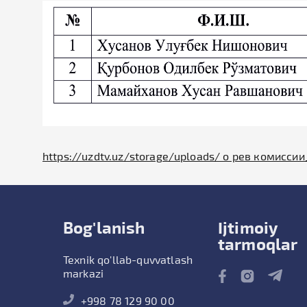
https://uzdtv.uz/storage/uploads/ о рев комиссии
Bog'lanish
Ijtimoiy
tarmoqlar
Texnik qo'llab-quvvatlash
markazi
+998 78 129 90 00