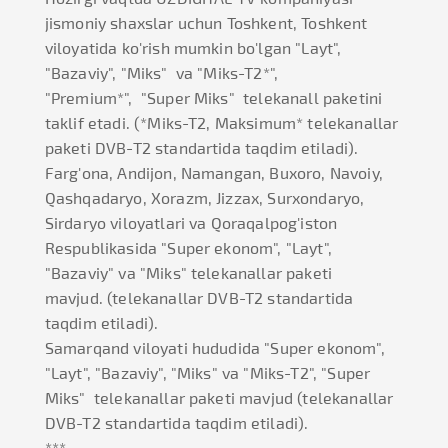
jismoniy shaxslar uchun Toshkent, Toshkent
viloyatida ko'rish mumkin bo'lgan "Layt",
"Bazaviy", "Miks" va "Miks-T2*",
"Premium*", "Super Miks" telekanall paketini
taklif etadi. (*Miks-T2, Maksimum* telekanallar
paketi DVB-T2 standartida taqdim etiladi).
Farg'ona, Andijon, Namangan, Buxoro, Navoiy,
Qashqadaryo, Xorazm, Jizzax, Surxondaryo,
Sirdaryo viloyatlari va Qoraqalpog'iston
Respublikasida "Super ekonom", "Layt",
"Bazaviy" va "Miks" telekanallar paketi
mavjud. (telekanallar DVB-T2 standartida
taqdim etiladi).
Samarqand viloyati hududida "Super ekonom",
"Layt", "Bazaviy", "Miks" va "Miks-T2", "Super
Miks" telekanallar paketi mavjud (telekanallar
DVB-T2 standartida taqdim etiladi).
***