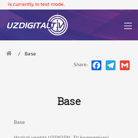
e is currently in test mode.
Base
Facebook
Telegram
Gma
Share:
Base
Base
Hozirgi vaqtda UZDIGITAL TV kompaniyasi