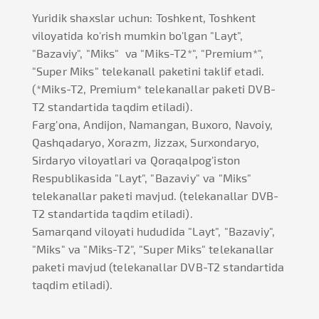
Yuridik shaxslar uchun: Toshkent, Toshkent
viloyatida ko'rish mumkin bo'lgan "Layt",
"Bazaviy", "Miks" va "Miks-T2*", "Premium*",
"Super Miks" telekanall paketini taklif etadi.
(*Miks-T2, Premium* telekanallar paketi DVB-
T2 standartida taqdim etiladi).
Farg'ona, Andijon, Namangan, Buxoro, Navoiy,
Qashqadaryo, Xorazm, Jizzax, Surxondaryo,
Sirdaryo viloyatlari va Qoraqalpog'iston
Respublikasida "Layt", "Bazaviy" va "Miks"
telekanallar paketi mavjud. (telekanallar DVB-
T2 standartida taqdim etiladi).
Samarqand viloyati hududida "Layt", "Bazaviy",
"Miks" va "Miks-T2", "Super Miks" telekanallar
paketi mavjud (telekanallar DVB-T2 standartida
taqdim etiladi).