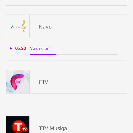
Navo
05:50
"Anonslar"
FTV
TTV Musiqa