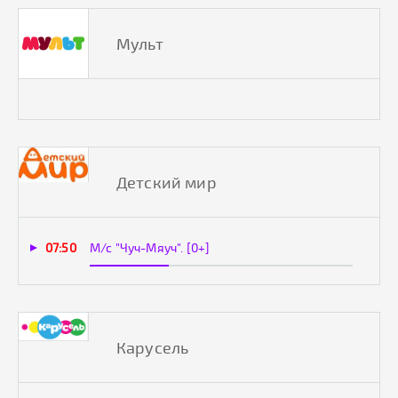
Мульт
Детский мир
07:50
М/с "Чуч-Мяуч". [0+]
Карусель