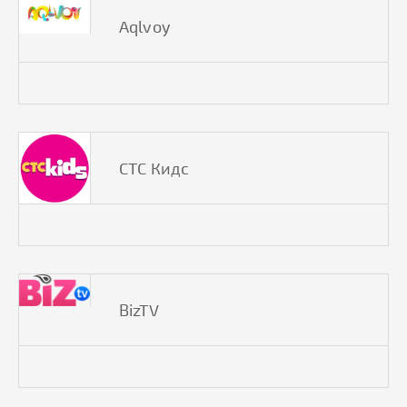
Aqlvoy
СТС Кидс
BizTV