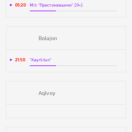
05:20
М/с "Простоквашино". [0+]
Bolajon
21:50
"Xayrli tun"
Aqlvoy