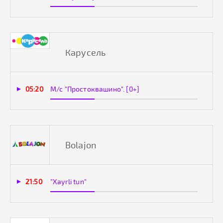
Карусель
05:20
М/с "Простоквашино". [0+]
Bolajon
21:50
"Xayrli tun"