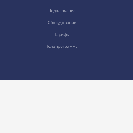
Подключение
Оборудование
Тарифы
Телепрограмма
Корпоративным клиентам
Акции и скидки
Тарифы для юридических лиц