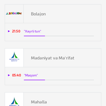
Bolajon
21:50
"Xayrli tun"
Madaniyat va Ma'rifat
05:40
"Maqom"
Mahalla