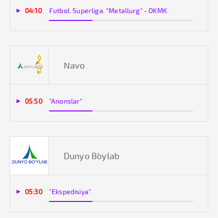
04:10
Futbol. Superliga. "Metallurg" - OKMK
Navo
05:50
"Anonslar"
Dunyo Bo`ylab
05:30
"Ekspedisiya"