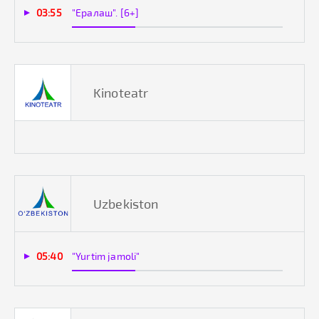
03:55
"Ералаш". [6+]
Kinoteatr
Uzbekiston
05:40
"Yurtim jamoli"