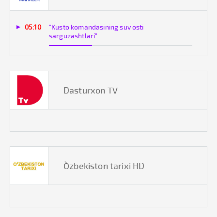
05:10
"Kusto komandasining suv osti
sarguzashtlari"
Dasturxon TV
O`zbekiston tarixi HD