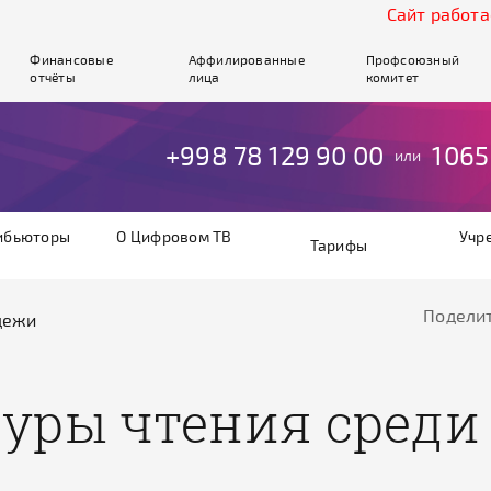
Cайт работает в 
Финансовые
Аффилированные
Профсоюзный
отчёты
лица
комитет
+998 78 129 90 00
1065
или
ибьюторы
О Цифровом ТВ
Учр
Тарифы
Поделит
дежи
туры чтения сред