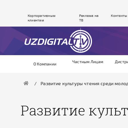
Корпоративным
Реклама на
Контакты
клиентам
ТВ
Частным Лицам
Дистр
О Компании
Развитие культуры чтения среди моло
Развитие куль