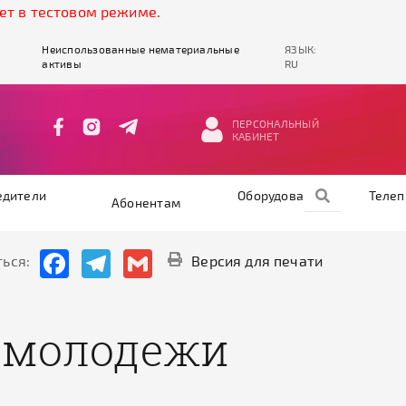
тестовом режиме.
Неиспользованные нематериальные
ЯЗЫК:
активы
RU
ПЕРСОНАЛЬНЫЙ
КАБИНЕТ
едители
Оборудование
Теле
Абонентам
Facebook
Telegram
Gmail
ься:
Версия для печати
и молодежи