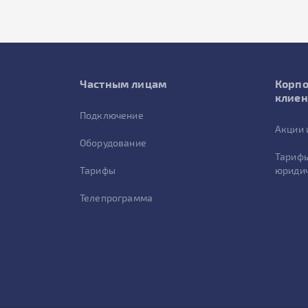
Частным лицам
Корп
клие
Подключение
Акции 
Оборудование
Тарифы
Тарифы
юридич
Телепрограмма