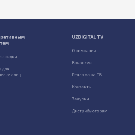
оративным
UZDIGITAL TV
нтам
О компании
и скидки
Вакансии
 для
еских лиц
Реклама на ТВ
Контакты
Закупки
Дистрибьюторам