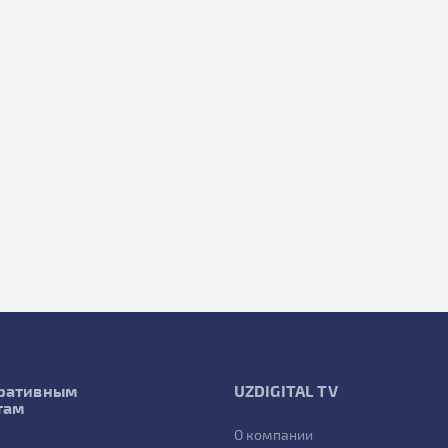
ративным
UZDIGITAL TV
там
О компании