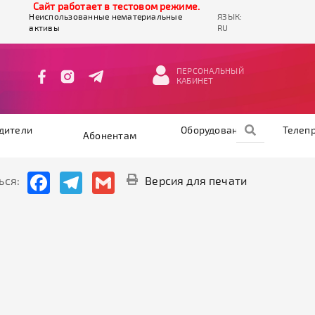
Cайт работает в тестовом режиме.
Неиспользованные нематериальные
ЯЗЫК:
активы
RU
ПЕРСОНАЛЬНЫЙ
КАБИНЕТ
дители
Оборудование
Телеп
Абонентам
Facebook
Telegram
Gmail
ься:
Версия для печати