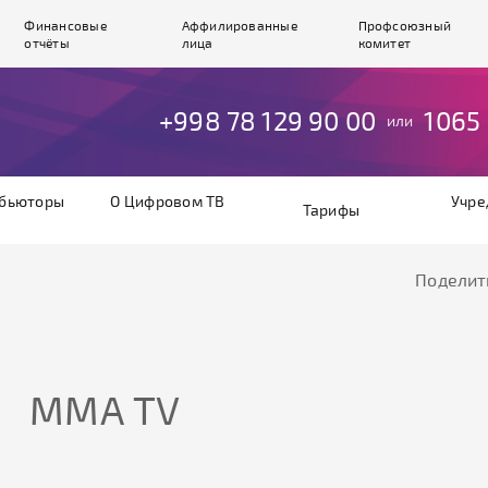
Финансовые
Аффилированные
Профсоюзный
отчёты
лица
комитет
+998 78 129 90 00
1065
или
бьюторы
О Цифровом ТВ
Учре
Тарифы
Поделит
ММА TV