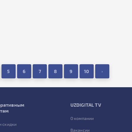
5
6
7
8
9
10
›
оративным
UZDIGITAL TV
нтам
О компании
и скидки
Вакансии