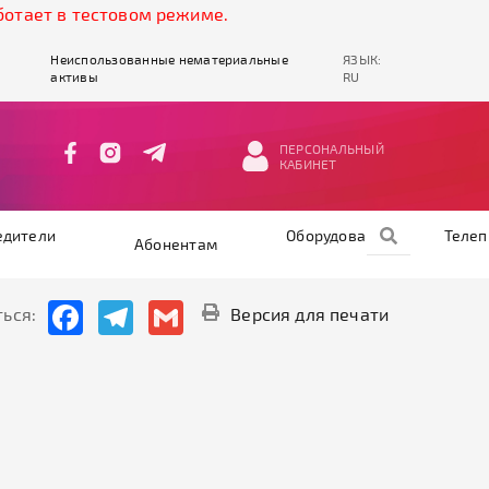
 в тестовом режиме.
Неиспользованные нематериальные
ЯЗЫК:
активы
RU
ПЕРСОНАЛЬНЫЙ
КАБИНЕТ
едители
Оборудование
Теле
Абонентам
Facebook
Telegram
Gmail
ься:
Версия для печати