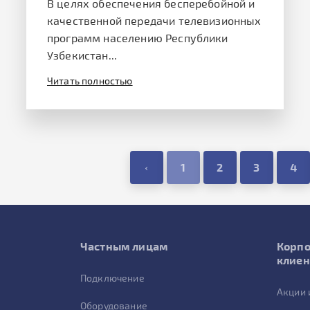
В целях обеспечения бесперебойной и
качественной передачи телевизионных
программ населению Республики
Узбекистан...
Читать полностью
‹
1
2
3
4
Частным лицам
Корп
клие
Подключение
Акции 
Оборудование