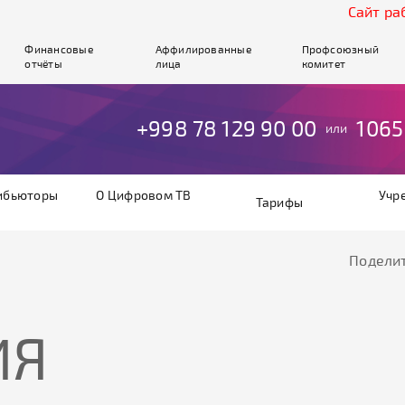
Cайт работает
Финансовые
Аффилированные
Профсоюзный
отчёты
лица
комитет
+998 78 129 90 00
1065
или
ибьюторы
О Цифровом ТВ
Учр
Тарифы
Поделит
ИЯ